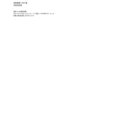
両眼眼瞼下垂手術​
挙筋前転術
他院での皮膚切除後
目の下がりが気になるとのことで​当院にて再手術を行いました
術後の経過は個人差があります