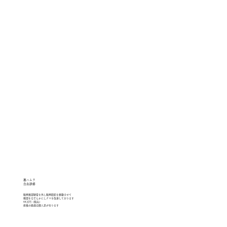
裏ハムラ
自由診療​
眼窩頬部靭帯を外し
眼窩脂肪を移動させて
頬部をなだらかにしクマを改善しております
​44万円（税込）
術後の経過は個人差があります