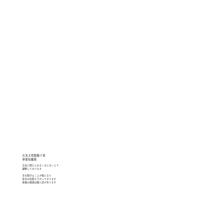
右先天性眼瞼下垂
​挙筋短縮術
完全に閉じられなくならないよう
調整しております
目を開けることが楽になり
​眉毛の位置も下がっております
術後の経過は個人差があります