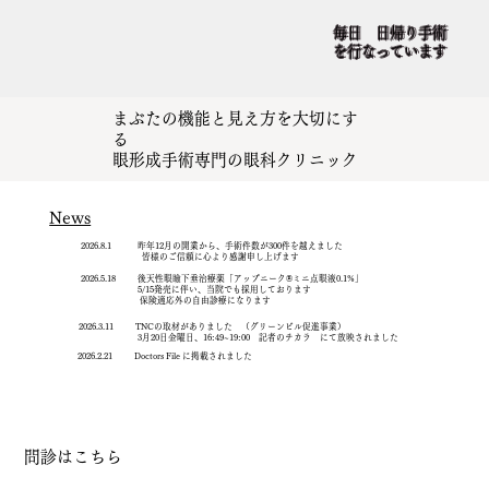
毎日 日帰り手術
を行なっています
まぶたの機能と見え方を大切にす
る
眼形成手術専門の眼科クリニック
News
2026.8.1 昨年12月の開業から、手術件数が300件を越えました​
皆様のご信頼に心より感謝申し上げます
2026.5.18 後天性眼瞼下垂治療薬「アップニーク®ミニ点眼液0.1%」
5/15発売に伴い、当院でも採用しております
保険適応外の自由診療になります
2026.3.11 TNCの取材がありました （グリーンビル促進事業）
3月20日金曜日、16:49~19:00 記者のチカラ にて放映されました
2026.2.21 Doctors File に掲載されました
問診はこちら