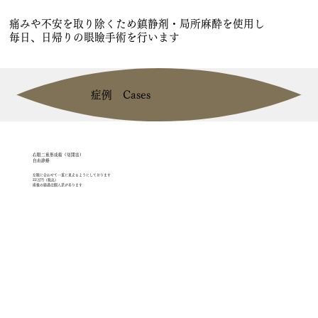
痛みや不安を取り除くため鎮静剤・局所麻酔を使用し
毎日、日帰りの眼瞼手術を行います
症例 Cases
​右眼二重形成術（切開法）
​自由診療
左眼に合わせて一重に見えるようにしております
22万円（税込）
術後の経過は個人差があります