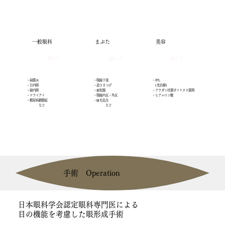
一般眼科
まぶた
美容
詳しく
詳しく
詳しく
・眼瞼下垂
・IPL
・結膜炎
・逆さまつげ
(光治療)
・白内障
・霰粒腫
・アラガン社製ボツリヌス製剤
・緑内障
・眼瞼内反・外反
・ヒアルロン酸
・ドライアイ
・睫毛乱生
・糖尿病網膜症
​ など
​ など
手術 Operation
日本眼科学会認定眼科専門医による
​目の機能を考慮した眼形成手術