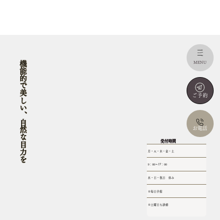
機能的で美しい、自然な目力を
MENU
ご予約
お電話
受付時間
月・火・木・金・土
9：00​〜17：00
水・日・祝日 休み
※毎日手術
​※土曜日も診療