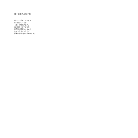
両下睫毛内反症手術
逆さまつげをしっかりと
外に
向けています
（数ヶ月時間が経つと
元に戻ろうと
するため
術直後は過剰なくらいが
ちょうど良くなります）
術後の経過は個人差があります