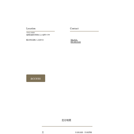
Location
Contact
​〒812-0026
​福岡県福岡市博多区上川端町4-204
​櫛田神社前駅から徒歩2分
TEL/FAX:
092-402-6105
access
受付時間
月
9:00AM - 5:00PM