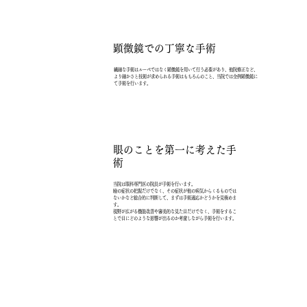
顕微鏡での丁寧な手術
繊細な手術はルーペではなく顕微鏡を用いて行う必要があり、他院修正など、
より細かさと技術が求められる手術はもちろんのこと、当院では全例顕微鏡に
て手術を行います。
眼のことを第一に考えた手
術
当院は眼科専門医の院長が手術を行います。
瞼の症状の把握だけでなく、その症状が他の病気からくるものでは
ないかなど総合的に判断して、まずは手術適応かどうかを見極めま
す。
視野が広がる機能改善や審美的な見た目だけでなく、手術をするこ
とで目にどのような影響が出るのか考慮しながら手術を行います。