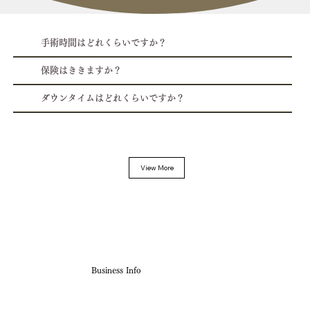
手術時間はどれくらいですか？
保険はききますか？
ダウンタイムはどれくらいですか？
View More
Business Info