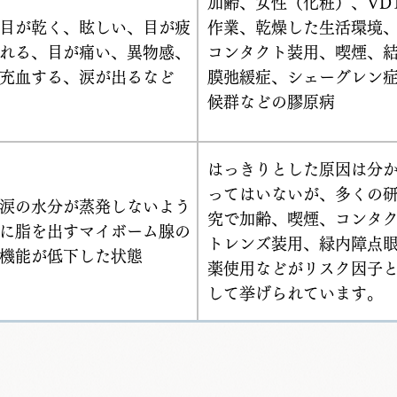
加齢、女性（化粧）、VD
目が乾く、眩しい、目が疲
作業、乾燥した生活環境
れる、目が痛い、異物感、
コンタクト装用、喫煙、
充血する、涙が出るなど
膜弛緩症、シェーグレン
候群などの膠原病
はっきりとした原因は分
ってはいないが、多くの
涙の水分が蒸発しないよう
究で加齢、喫煙、コンタ
に脂を出すマイボーム腺の
トレンズ装用、緑内障点
機能が低下した状態
薬使用などがリスク因子
して挙げられています。