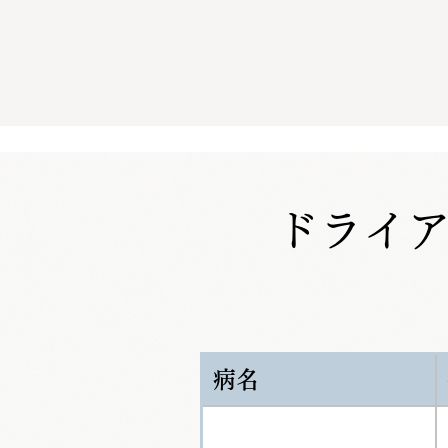
ドライ
病名