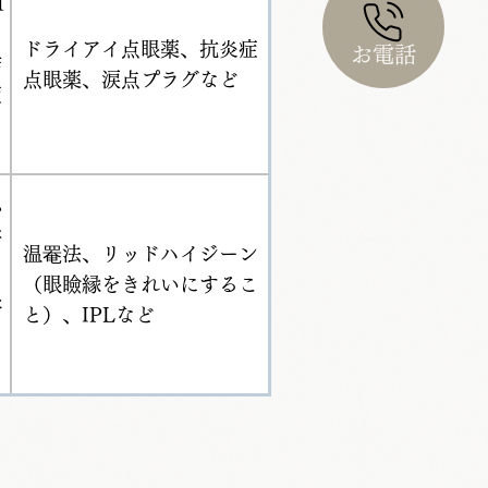
T
、
ドライアイ点眼薬、抗炎症
お電話
結
点眼薬、涙点プラグなど
症
か
研
温罨法、リッドハイジーン
ク
（眼瞼縁をきれいにするこ
眼
と）、IPLなど
と