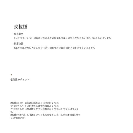
麦粒腫
疾患説明
まつ毛や汗腺、マイボーム腺の出口である小さな穴に細菌が感染し炎症を起こすことで赤く腫れ、痛みや痒みを伴います。
​治療方法
抗生剤の点眼や軟膏、内服などを行います。化膿が進んだ場合は切開して排膿をすることもあります。
霰粒腫のポイント
霰粒腫はマイボーム腺の出口が詰まることが原因となります。
ですのでアイメイクを行う女性の方が有病率は高くなります。
ニキビと同じように霰粒腫ができやすい方は再発したり多発したりすることがありま
す。
霰粒腫の再発予防には、温菴法といってまぶたを温めること、まぶたの縁を清潔に保つ
ことが効果的です。