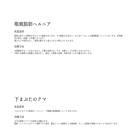
眼窩脂肪ヘルニア
疾患説明
眼球の周りには眼球を守るように脂肪があります。その脂肪が白目のところに出てくることを眼窩脂肪ヘルニアと言います。好発部
位は黒目（角膜）の耳側になります。
痛みなどの症状はなく、眼球を動かすと盛り上がりが明らかになります。
​治療方法
自然軽快することはありません。目薬も効果がないため、治療としては手術しかありません。
手術では麻酔の点眼薬と注射を行い、脱出した脂肪の切除、再発を防ぐための縫合を行います。
下まぶたのクマ
疾患説明
下まぶたのクマの原因の一つとして、下眼瞼の眼窩脂肪ヘルニアがあります。
​治療方法
まずは診察にてクマの原因を見極めます。
脂肪ヘルニアによるクマと判断できた場合、脱出している脂肪をとる脱脂術、もしくは脂肪を移動させるハムラ法を行います。