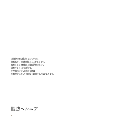
高齢者の霰粒腫だと思っていたら
脂腺癌という悪性腫瘍のことがあります。
鑑別としては翻転して眼瞼結膜の部分も
診察することが重要です。
何度摘出しても再発する際は
​病理検査に出して脂腺癌を鑑別する必要があります。
脂肪ヘルニア