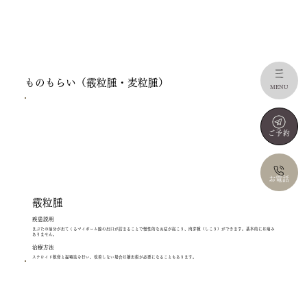
ものもらい（霰粒腫・麦粒腫）
MENU
ご予約
お電話
霰粒腫
疾患説明
まぶたの油分が出てくるマイボーム腺の出口が詰まることで慢性的な炎症が起こり、肉芽種（しこり）ができます。基本的には痛み
ありません。
​治療方法
ステロイド軟膏と温罨法を行い、改善しない場合は摘出術が必要になることもあります。