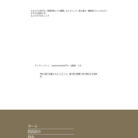
上まぶたを挙げる、眼瞼挙筋とその腱膜、およびミュラー筋の緩み・機能低下によりまぶた
が下がる現象です。
​まぶたが下がることで
アップニークミニ oxymetazoline(0/1%) 点眼液 とは
Muller筋を収縮させることにより、後天性の眼瞼下垂を矯正する治療
法
ホーム
院長紹介
料金