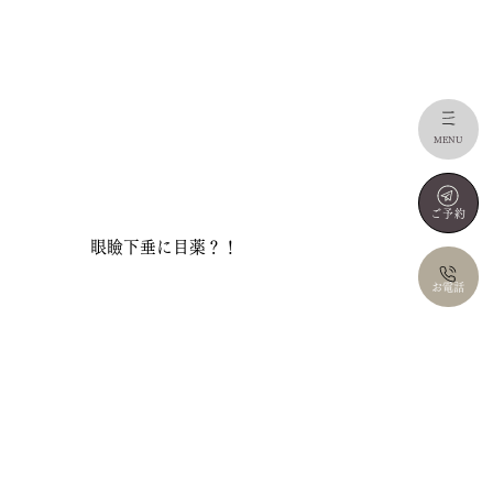
MENU
ご予約
眼瞼下垂に目薬？！
お電話