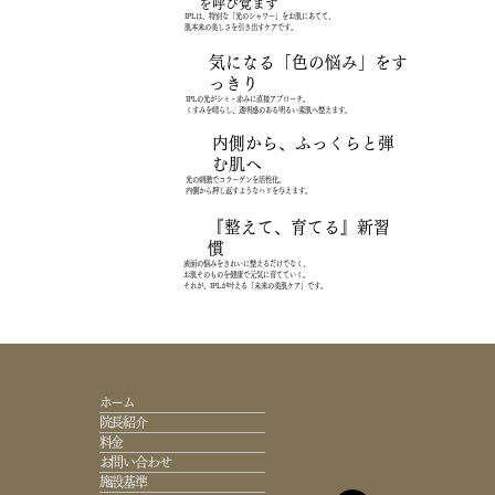
を呼び覚ます
IPLは、特別な「光のシャワー」をお肌にあてて、
肌本来の美しさを引き出すケアです。
気になる「色の悩み」をす
っきり
IPLの光がシミ・赤みに直接アプローチ。
くすみを晴らし、透明感のある明るい素肌へ整えます。
内側から、ふっくらと弾
む肌へ
光の刺激でコラーゲンを活性化。
内側から押し返すようなハリを与えます。
『整えて、育てる』新習
慣
表面の悩みをきれいに整えるだけでなく、
お肌そのものを健康で元気に育てていく。
それが、IPLが叶える「未来の美肌ケア」です。
ホーム
院長紹介
料金
お問い合わせ
施設基準