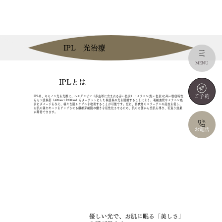
IPL 光治療
MENU
IPLとは
ご予約
IPLは、キセノン光を光源に、ヘモグロビン（赤血球に含まれる赤い色素）・メラニン(黒い色素)に⾼い吸収特性
をもつ波⻑帯（420nm〜1200nm）をターゲットにした⻑波⻑の光を照射することにより、⽑細⾎管やメラニン⾊
素にダメージを与え、様々な肌トラブルを改善することが可能です。更に、真⽪層のコラーゲンの産⽣を促し、
お肌の弾⼒やハリをアップさせる繊維芽細胞の働きを活性化させるため、肌の内側から美肌を導き、若返り効果
が期待できます。
お電話
優しい光で、お肌に眠る「美しさ」